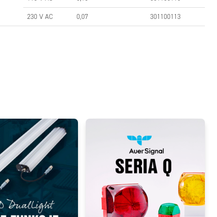
230 V AC
0,07
301100113