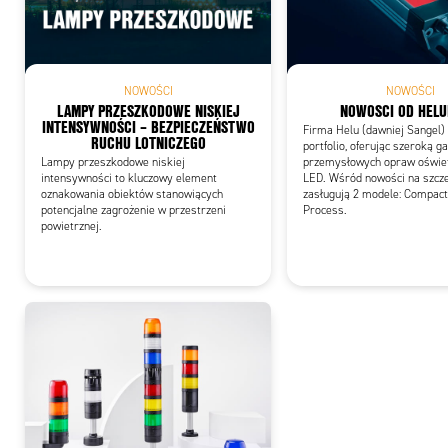
Add
NOWOŚCI
NOWOŚCI
LAMPY PRZESZKODOWE NISKIEJ
NOWOSCI OD HELU
INTENSYWNOŚCI – BEZPIECZEŃSTWO
Firma Helu (dawniej Sangel) 
RUCHU LOTNICZEGO
portfolio, oferując szeroką 
Lampy przeszkodowe niskiej
przemysłowych opraw oświe
intensywności to kluczowy element
LED. Wśród nowości na szcz
oznakowania obiektów stanowiących
zasługują 2 modele: Compact
potencjalne zagrożenie w przestrzeni
Process.
powietrznej.