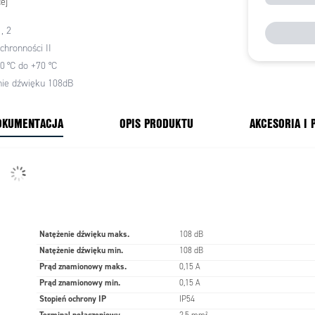
ej
mHPT
, 2
Poliwęglan, czarna RAL 9005
chronności II
20 °C do +70 °C
nie dźwięku 108dB
-20 ºC do +70 ºC
ury
OKUMENTACJA
OPIS PRODUKTU
AKCESORIA I
IP54
24 V DC, 115V AC, 230 V AC (Inne napięcia na
zamówienie)
do 2,5 mm²
Natężenie dźwięku maks.
108 dB
e
dławik M20 x 1,5
Natężenie dźwięku min.
108 dB
Prąd znamionowy maks.
0,15 A
Tubą do dołu
Prąd znamionowy min.
0,15 A
Stopień ochrony IP
IP54
cykl pracy 75%