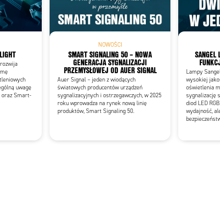
Add as new cart row
 to existing cart row
NOWOŚCI
LIGHT
SMART SIGNALING 50 – NOWA
SANGEL 
GENERACJA SYGNALIZACJI
FUNKCJ
rozwija
PRZEMYSŁOWEJ OD AUER SIGNAL
gamę
Lampy Sangel 
tleniowych
Auer Signal – jeden z wiodących
wysokiej jako
ególną uwagę
światowych producentów urządzeń
oświetlenia 
 oraz Smart-
sygnalizacyjnych i ostrzegawczych, w 2025
sygnalizację 
roku wprowadza na rynek nową linię
diod LED RGB.
produktów, Smart Signaling 50.
wydajność, al
bezpieczeńst