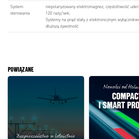
System
niepolaryzowany elektromagnez, częstotliwość ud
mHPT
sterowania
120 razy/sek;
Systemy na prąd stały z elektronicznym wyłącznik
dłuższą żywotność
POWIĄZANE
mHPT