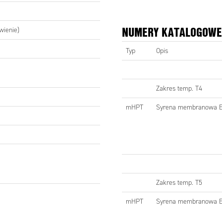
NUMERY KATALOGOWE
wienie)
Typ
Opis
Zakres temp. T4
mHPT
Syrena membranowa 
Y KATALOGOWE
Opis
Napięcie
Prąd
Nr
(V)
nominalny
katalogowy
(A)
Zakres temp. T5
mHPT
Syrena membranowa 
Zakres temp. T4