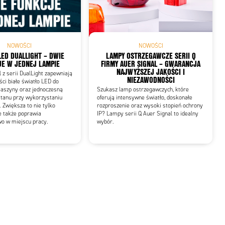
NOWOŚCI
NOWOŚCI
LED DUALLIGHT – DWIE
LAMPY OSTRZEGAWCZE SERII Q
E W JEDNEJ LAMPIE
FIRMY AUER SIGNAL – GWARANCJA
NAJWYŻSZEJ JAKOŚCI I
z serii DualLight zapewniają
NIEZAWODNOŚCI
ści białe światło LED do
maszyny oraz jednoczesną
Szukasz lamp ostrzegawczych, które
stanu przy wykorzystaniu
oferują intensywne światło, doskonałe
 Zwiększa to nie tylko
rozproszenie oraz wysoki stopień ochrony
e także poprawia
IP? Lampy serii Q Auer Signal to idealny
wo w miejscu pracy.
wybór.