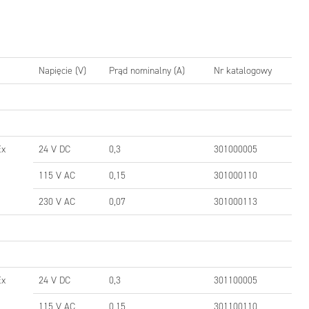
Napięcie (V)
Prąd nominalny (A)
Nr katalogowy
Ex
24 V DC
0,3
301000005
115 V AC
0,15
301000110
230 V AC
0,07
301000113
Ex
24 V DC
0,3
301100005
115 V AC
0,15
301100110