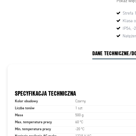
Pokaż więc
Typ
Strefa 1
Materiał,
Klasa o
kolor
IP54, -
Natęże
Zakres
temperat
DANE TECHNICZNE/D
Stopień
ochrony
Napięcie
SPECYFIKACJA TECHNICZNA
Złącze
Kolor obudowy
Czarny
Połączeni
Liczba tonów
1 szt
kablowe
Masa
500 g
Montaż
Max. temperatura pracy
60 °C
Min. temperatura pracy
-20 °C
Praca