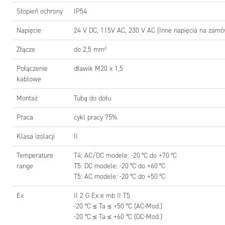
Stopień ochrony
IP54
Napięcie
24 V DC, 115V AC, 230 V AC (Inne napięcia na zamó
Złącze
do 2,5 mm²
Połączenie
dławik M20 x 1,5
kablowe
Montaż
Tubą do dołu
Praca
cykl pracy 75%
NUMER
Klasa izolacji
II
Temperature
T4: AC/DC modele: -20 °C do +70 °C
Typ
range
T5: DC modele: -20 °C do +60 °C
T5: AC modele: -20 °C do +50 °C
Ex
II 2 G Ex e mb II T5
-20 °C ≤ Ta ≤ +50 °C (AC-Mod.)
-20 °C ≤ Ta ≤ +60 °C (DC-Mod.)