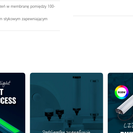
erzeń w membranę pomiędzy 100-
Syrena
24 V DC
0,3
301000005
membranowa
115 V
0,15
301000110
iem stykowym zapewniającym
Ex
AC
230 V
0,07
301000113
AC
Zakres temp. T5
Syrena
24 V DC
0,3
301100005
membranowa
115 V
0,15
301100110
Ex
AC
230 V
0,07
301100113
AC