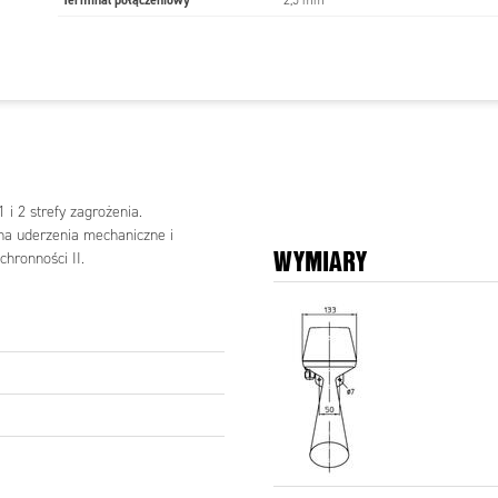
Terminal połączeniowy
2,5 mm²
II
ure
T4: AC/DC modele: -20 °C do +70 °C
T5: DC modele: -20 °C do +60 °C
T5: AC modele: -20 °C do +50 °C
II 2 G Ex e mb II T5
-20 °C ≤ Ta ≤ +50 °C (AC-Mod.)
i 2 strefy zagrożenia.
-20 °C ≤ Ta ≤ +60 °C (DC-Mod.)
a uderzenia mechaniczne i
WYMIARY
hronności II.
niepolaryzowany elektromagnez,
ia
częstotliwość uderzeń w membranę pomiędzy
100-120 razy/sek;
Systemy na prąd stały z elektronicznym
wyłącznikiem stykowym zapewniającym
dłuższą żywotność
RY