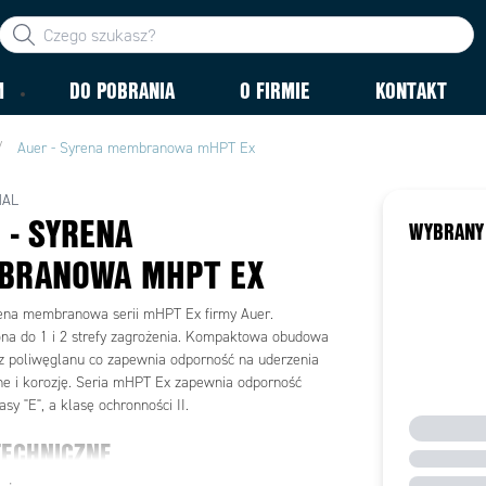
M
DO POBRANIA
O FIRMIE
KONTAKT
Auer - Syrena membranowa mHPT Ex
NAL
 - SYRENA
WYBRANY
BRANOWA MHPT EX
ena membranowa serii mHPT Ex firmy Auer.
na do 1 i 2 strefy zagrożenia. Kompaktowa obudowa
 poliwęglanu co zapewnia odporność na uderzenia
e i korozję. Seria mHPT Ex zapewnia odporność
sy "E", a klasę ochronności II.
TECHNICZNE