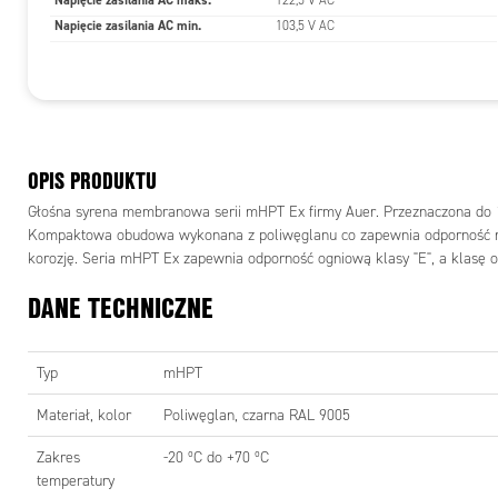
Napięcie zasilania AC maks.
122,5 V AC
Napięcie zasilania AC min.
103,5 V AC
Klasa
izolacji
Temperat
range
OPIS PRODUKTU
Ex
Głośna syrena membranowa serii mHPT Ex firmy Auer. Przeznaczona do 1 
Kompaktowa obudowa wykonana z poliwęglanu co zapewnia odporność n
korozję. Seria mHPT Ex zapewnia odporność ogniową klasy "E", a klasę oc
System
DANE TECHNICZNE
sterowan
Typ
mHPT
Materiał, kolor
Poliwęglan, czarna RAL 9005
Zakres
-20 ºC do +70 ºC
temperatury
WYMIA