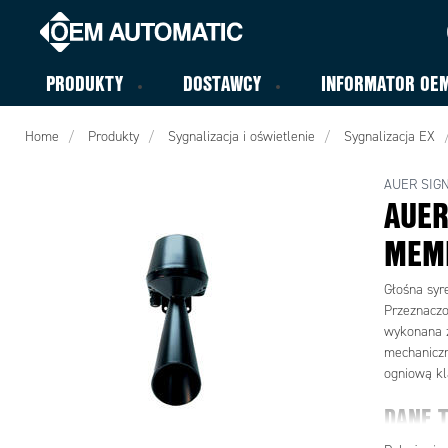
PRODUKTY
DOSTAWCY
INFORMATOR OE
Home
Produkty
Sygnalizacja i oświetlenie
Sygnalizacja EX
AUER SIG
AUER
MEM
Głośna syr
Przeznaczo
wykonana z
mechaniczn
ogniową kla
DANE 