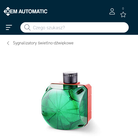
0
Sygnalizatory świetlno-dźwiękowe