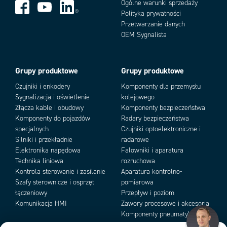
Ogólne warunki sprzedaży
Polityka prywatności
Złącze
Śrubowe, max.2.5mm²
Przetwarzanie danych
Add as new cart row
Add to existing cart row
OEM Sygnalista
Zakres
-30 ºC...+60 ºC
temperatury
Źródło
LED św.
Błyskowe
LED św.
Błysko
Grupy produktowe
Grupy produktowe
światła
ciągłe/migające
ksenonowe
ciągłe/migające
ksenon
Czujniki i enkodery
Komponenty dla przemysłu
Światłość
10 Cd
120 Cd
Sygnalizacja i oświetlenie
kolejowego
źródła
Złącza kable i obudowy
Komponenty bezpieczeństwa
światła
Komponenty do pojazdów
Radary bezpieczeństwa
specjalnych
Czujniki optoelektroniczne i
Energia
5 J
10 J
Silniki i przekładnie
radarowe
błysku
Elektronika napędowa
Falowniki i aparatura
Technika liniowa
rozruchowa
Natężenie
85dB
85dB
1000dB
100dB
Kontrola sterowanie i zasilanie
Aparatura kontrolno-
dźwięku
Szafy sterownicze i osprzęt
pomiarowa
buczka
łączeniowy
Przepływ i poziom
Komunikacja HMI
Zawory procesowe i akcesoria
Stopień
IP66
Komponenty pneumatyki i
ochrony
podciśnienia