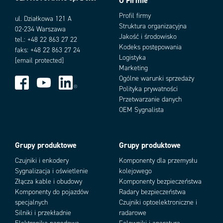
O Firmie
Warianty produktu
Profil firmy
ul. Działkowa 121 A
Struktura organizacyjna
02-234 Warszawa
Jakość i środowisko
tel.: +48 22 863 27 22
Kodeks postępowania
faks: +48 22 863 27 24
Logistyka
[email protected]
Marketing
Ogólne warunki sprzedaży
Polityka prywatności
Przetwarzanie danych
Add as new cart row
Add to existing cart row
OEM Sygnalista
Grupy produktowe
Grupy produktowe
Czujniki i enkodery
Komponenty dla przemysłu
Sygnalizacja i oświetlenie
kolejowego
Złącza kable i obudowy
Komponenty bezpieczeństwa
Komponenty do pojazdów
Radary bezpieczeństwa
specjalnych
Czujniki optoelektroniczne i
Silniki i przekładnie
radarowe