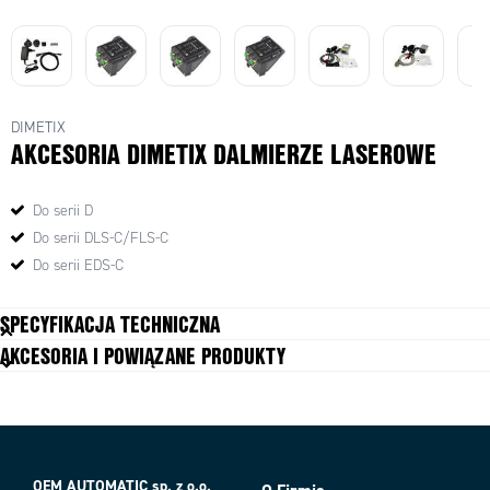
DIMETIX
AKCESORIA DIMETIX DALMIERZE LASEROWE
Do serii D
Do serii DLS-C/FLS-C
Do serii EDS-C
SPECYFIKACJA TECHNICZNA
AKCESORIA I POWIĄZANE PRODUKTY
Dodatkowe informacje
Kompatybilny z dalmierzami seria
D
OEM AUTOMATIC sp. z o.o.