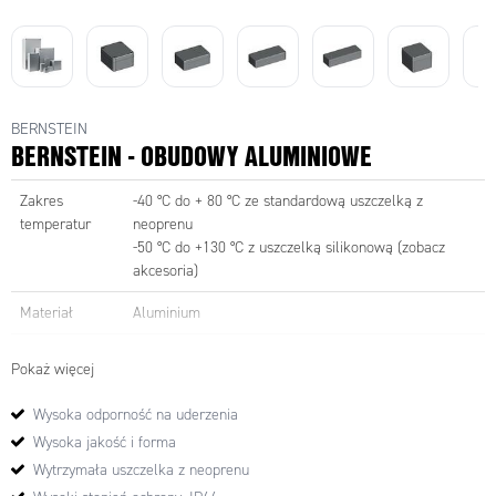
BERNSTEIN
BERNSTEIN - OBUDOWY ALUMINIOWE
Zakres
-40 °C do + 80 °C ze standardową uszczelką z
temperatur
neoprenu
-50 °C do +130 °C z uszczelką silikonową (zobacz
akcesoria)
Materiał
Aluminium
Kolor
Srebrno-szary (RAL 7001), inne kolory dostępne na
Pokaż więcej
zapytanie.
Wysoka odporność na uderzenia
Cechy
Ochronę przed polem o wysokiej częstotliwości
Wysoka jakość i forma
można otrzymać dla obudów aluminiowych
przy pomocy specjalnej uszczelki HF.
Obudowy
Wytrzymała uszczelka z neoprenu
posiadają nagwintowane otwory dla łatwiejszego