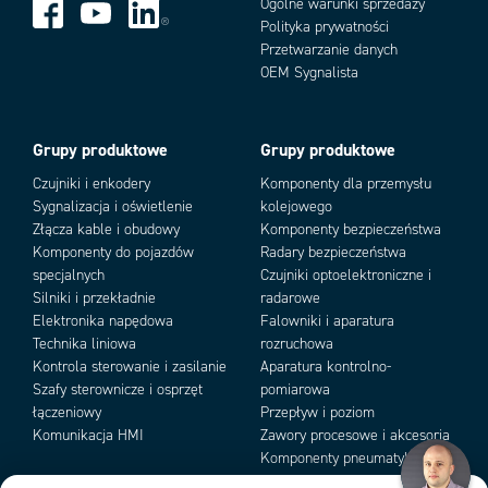
Ogólne warunki sprzedaży
Polityka prywatności
Przetwarzanie danych
Add as new cart row
Add to existing cart row
OEM Sygnalista
Nr
Wymiary
Nr katalogowy
Wymiary
katalogowy
Grupy produktowe
Grupy produktowe
1020000
50 mm x 45 mm x 30
1060000
58 mm x 64
Czujniki i enkodery
Komponenty dla przemysłu
mm
Sygnalizacja i oświetlenie
kolejowego
Złącza kable i obudowy
Komponenty bezpieczeństwa
Komponenty do pojazdów
Radary bezpieczeństwa
specjalnych
Czujniki optoelektroniczne i
CA-080
CA-100
Silniki i przekładnie
radarowe
Elektronika napędowa
Falowniki i aparatura
Nr
Wymiary
Nr katalogowy
Wymiary
Technika liniowa
rozruchowa
katalogowy
Kontrola sterowanie i zasilanie
Aparatura kontrolno-
Szafy sterownicze i osprzęt
pomiarowa
1080000
98 mm x 64 mm x 36
1100000
150 mm x 6
łączeniowy
Przepływ i poziom
mm
Komunikacja HMI
Zawory procesowe i akcesoria
Komponenty pneumatyki i
podciśnienia