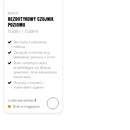
NOVUS
BEZDOTYKOWY CZUJNIK
POZIOMU
TL400-I / TL400-V
Bez styku z substancją
roboczą
Zasięg do 4 metrów, przy
dokładność pomiaru: ± 3 mm
Brak ruchomych części,
przekładające się dłuższą
żywotność i brak konieczności
konserwacji.
Do pracy z cieczami i
materiałami sypkimi
2
Liczba wariantów:
Brak w magazynie