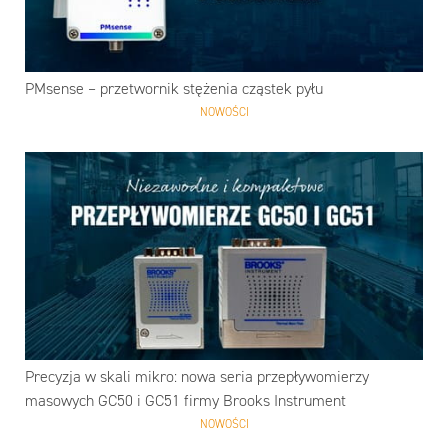
PMsense – przetwornik stężenia cząstek pyłu
NOWOŚCI
Precyzja w skali mikro: nowa seria przepływomierzy
masowych GC50 i GC51 firmy Brooks Instrument
NOWOŚCI