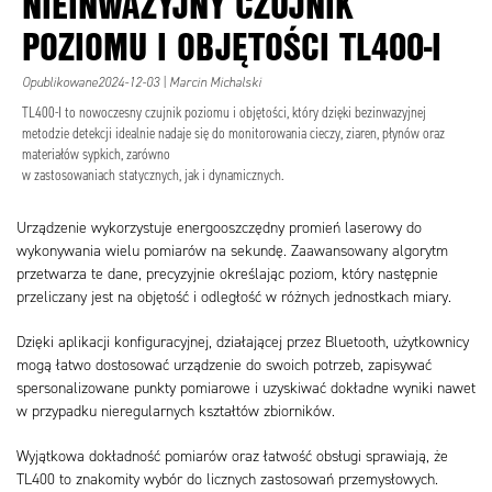
NIEINWAZYJNY CZUJNIK
POZIOMU I OBJĘTOŚCI TL400-I
Opublikowane2024-12-03 | Marcin Michalski
TL400-I to nowoczesny czujnik poziomu i objętości, który dzięki bezinwazyjnej
metodzie detekcji idealnie nadaje się do monitorowania cieczy, ziaren, płynów oraz
materiałów sypkich, zarówno
w zastosowaniach statycznych, jak i dynamicznych.
Urządzenie wykorzystuje energooszczędny promień laserowy do
wykonywania wielu pomiarów na sekundę. Zaawansowany algorytm
przetwarza te dane, precyzyjnie określając poziom, który następnie
przeliczany jest na objętość i odległość w różnych jednostkach miary.
Dzięki aplikacji konfiguracyjnej, działającej przez Bluetooth, użytkownicy
mogą łatwo dostosować urządzenie do swoich potrzeb, zapisywać
spersonalizowane punkty pomiarowe i uzyskiwać dokładne wyniki nawet
w przypadku nieregularnych kształtów zbiorników.
Wyjątkowa dokładność pomiarów oraz łatwość obsługi sprawiają, że
TL400 to znakomity wybór do licznych zastosowań przemysłowych.