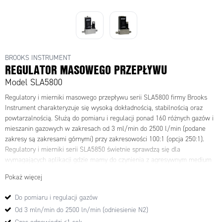
BROOKS INSTRUMENT
REGULATOR MASOWEGO PRZEPŁYWU
Model SLA5800
Regulatory i mierniki masowego przepływu serii SLA5800 firmy Brooks
Instrument charakteryzuje się wysoką dokładnością, stabilnością oraz
powtarzalnością. Służą do pomiaru i regulacji ponad 160 różnych gazów i
mieszanin gazowych w zakresach od 3 ml/min do 2500 l/min (podane
zakresy są zakresami górnymi) przy zakresowości 100:1 (opcja 250:1).
Regulatory i mierniki serii SLA5850 świetnie sprawdzą się dla
wymagających aplikacji gdzie mamy do czynienia z agresywnym medium
oraz niesprzyjającymi warunkami procesowymi.
Pokaż więcej
Do pomiaru i regulacji gazów
Od 3 mln/min do 2500 ln/min (odniesienie N2)