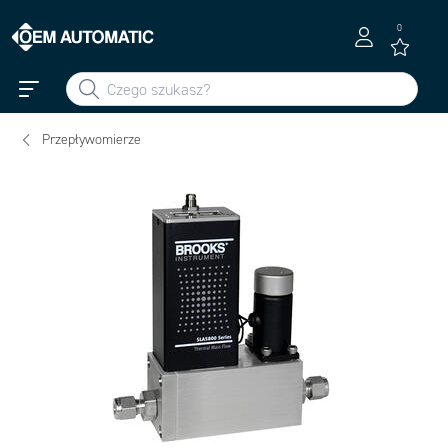
0
Przepływomierze