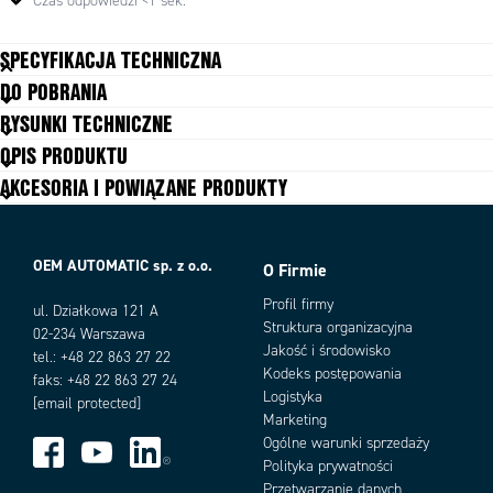
Czas odpowiedzi <1 sek.
SPECYFIKACJA TECHNICZNA
DO POBRANIA
Ciśnienie rozrywające
310 bar
RYSUNKI TECHNICZNE
Czas odpowiedzi
<1s, >100l/min <3s
OPIS PRODUKTU
Dopuszczenia
ATEX, CE, IECEx, Pressure
Equipment Directive, RoHS, UL
AKCESORIA I POWIĄZANE PRODUKTY
Materiał części stykających się z
Buna, EPDM, Kalrez, PTFE, Stal
medium
nierdzewna, Witon
Materiał o-ringu
Buna, EPDM, Kalrez, PTFE, Witon
OEM AUTOMATIC sp. z o.o.
O Firmie
Max. różnica ciśnień
103 bar
Max. temperatura medium
65 °C
Profil firmy
ul. Działkowa 121 A
Max. temperatura pracy
65 °C
Struktura organizacyjna
02-234 Warszawa
Max. temperatura składowania
100 °C
Jakość i środowisko
tel.: +48 22 863 27 22
Max. zakresu ciśnienia
Kodeks postępowania
300 bar
faks: +48 22 863 27 24
Logistyka
Max. zakresu przepływu
0,003-2500 ln/min
[email protected]
Marketing
Min. różnica ciśnień
0,35 bar
Ogólne warunki sprzedaży
Min. temperatura medium
5 °C
Polityka prywatności
Min. temperatura pracy
0 °C
Przetwarzanie danych