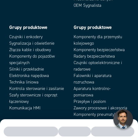
Min. temperatura składowania
-25 °C
OEM Sygnalista
Napięcie zasilania DC max.
24 V DC
Napięcie zasilania DC min.
13,5 V DC
Przeciek zewnętrzny
1x10-9 atm ml/s He
Grupy produktowe
Grupy produktowe
Stopień ochrony IP
IP40
Czujniki i enkodery
Komponenty dla przemysłu
Zakres kontroli
50:1, 100:1 (Coplanar-valve) (”Full-
Scale Flow” 1-50 Ln/min (N2 ekv.)
Sygnalizacja i oświetlenie
kolejowego
Złącza kable i obudowy
Komponenty bezpieczeństwa
Komponenty do pojazdów
Radary bezpieczeństwa
specjalnych
Czujniki optoelektroniczne i
Silniki i przekładnie
radarowe
Elektronika napędowa
Falowniki i aparatura
Technika liniowa
rozruchowa
Kontrola sterowanie i zasilanie
Aparatura kontrolno-
Szafy sterownicze i osprzęt
pomiarowa
łączeniowy
Przepływ i poziom
Komunikacja HMI
Zawory procesowe i akcesoria
Komponenty pneumatyki i
podciśnienia