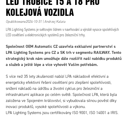
LED TRUBICE T5 A T8 PRO
KOLEJOVÁ VOZIDLA
Opublikowane2024-10-31 | Andrzej Kalata
LPA Lighting Systems je světovým lídrem v navrhování a výrobě vysoce spolehlivých
LED osvětlení a elektronických systémů pro železniční trhy.
Společnost OEM Automatic CZ uzavřela exkluzivní partnerství s
LPA Lighting Systems pro CZ a SK trh v segmentu RAILWAY. Tento
strategický krok nám umožňuje dále rozšířit naší nabídku produktů
a služeb a ještě lépe a více vyhovět Vaším potřebám.
S více než 35 lety zkušeností nabízí LPA nákladově efektivní a
energeticky efektivní řešení osvětlení pro zlepšení spolehlivosti,
snížení nákladů na údržbu a životní cyklus pro železniční a
infrastrukturní aplikace po celém světě. Společnost LPA, která byla
založena ve Spojeném království, si vybudovala silnou pověst díky
inovaci produktů, vysoké spolehlivosti a výkonu.
LPA Lighting Systems jsou certifikovány ISO 9001, ISO 14001 a IRIS.