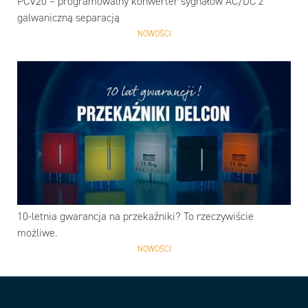
PCV20 – programowalny konwerter sygnałów AC/DC z
galwaniczną separacją
NOWOŚCI
10-letnia gwarancja na przekaźniki? To rzeczywiście
możliwe.
NOWOŚCI