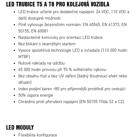
LED TRUBICE T5 A T8 PRO KOLEJOVÁ VOZIDLA
LED trubice určené pro dodatečné napájení. 24 VDC, 110 VDC a
další dostupné možnosti
Plně vyhovuje železničním normám: EN 45545, EN 61373, EN
50155, EN 60081
Nastavitelné koncovky pro orientaci LED trubice
Bez blikání s okamžitým startem
Vysoce spolehlivá technologie LED a ovladače (110 000 hodin
MTBF)
Nulové náklady na údržbu
65 000 hodin provozu při 70 % světelného výkonu
Bez obsahu rtuti a bez UV záření (žádný žloutnoucí efekt nebo
difuzér)
Index podání barev >80 pro příjemnější prostředí pro cestující
50% úspora energie
Chráněno proti přerušení napájení (EN 50155 Třída S2 a C2)
LED MODULY
Flexibilita konfigurace