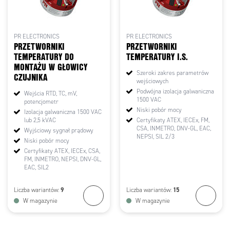
PR ELECTRONICS
PR ELECTRONICS
PRZETWORNIKI
PRZETWORNIKI
TEMPERATURY DO
TEMPERATURY I.S.
MONTAŻU W GŁOWICY
Szeroki zakres parametrów
CZUJNIKA
wejściowych
Podwójna izolacja galwaniczna
Wejścia RTD, TC, mV,
1500 VAC
potencjometr
Niski pobór mocy
Izolacja galwaniczna 1500 VAC
lub 2,5 kVAC
Certyfikaty ATEX, IECEx, FM,
CSA, INMETRO, DNV-GL, EAC,
Wyjściowy sygnał prądowy
NEPSI, SIL 2/3
Niski pobór mocy
Certyfikaty ATEX, IECEx, CSA,
FM, INMETRO, NEPSI, DNV-GL,
EAC, SIL2
9
15
Liczba wariantów:
Liczba wariantów:
W magazynie
W magazynie