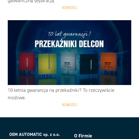
galwaniczną separacją
NOWOŚCI
10-letnia gwarancja na przekaźniki? To rzeczywiście
możliwe.
NOWOŚCI
OEM AUTOMATIC sp. z o.o.
O Firmie