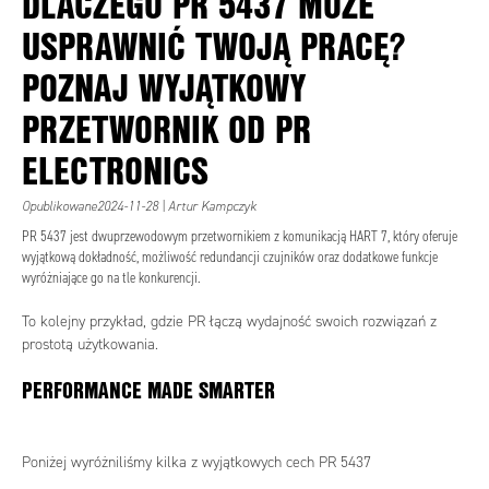
DLACZEGO PR 5437 MOŻE
USPRAWNIĆ TWOJĄ PRACĘ?
POZNAJ WYJĄTKOWY
PRZETWORNIK OD PR
ELECTRONICS
Opublikowane2024-11-28 | Artur Kampczyk
PR 5437 jest dwuprzewodowym przetwornikiem z komunikacją HART 7, który oferuje
wyjątkową dokładność, możliwość redundancji czujników oraz dodatkowe funkcje
wyróżniające go na tle konkurencji.
To kolejny przykład, gdzie PR łączą wydajność swoich rozwiązań z
prostotą użytkowania.
PERFORMANCE MADE SMARTER
Poniżej wyróżniliśmy kilka z wyjątkowych cech PR 5437