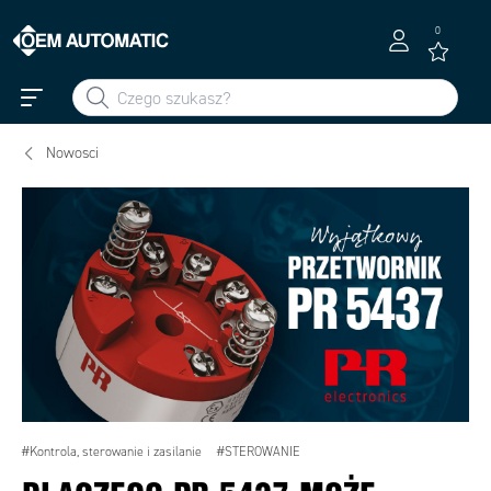
0
Nowosci
#Kontrola, sterowanie i zasilanie
#STEROWANIE