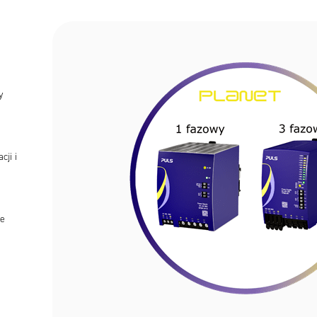
y
ji i
ie