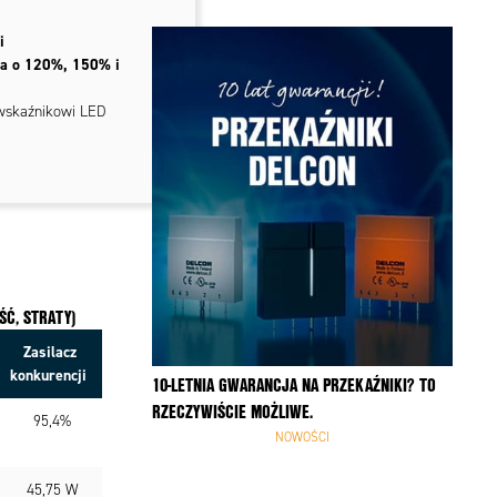
i
ia o 120%, 150% i
wskaźnikowi LED
Ć, STRATY)
Zasilacz
konkurencji
10-LETNIA GWARANCJA NA PRZEKAŹNIKI? TO
RZECZYWIŚCIE MOŻLIWE.
95,4%
NOWOŚCI
45,75 W