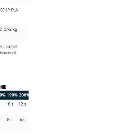
00,69 PLN
213,92 kg
o ure.gov.pl)
o kobize.pl)
ENIU
0%
190%
200%
1
18 s
12 s
 s
8 s
6 s