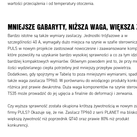
wartości przeciążenia i od temperatury otoczenia.
MNIEJSZE GABARYTY, NIŻSZA WAGA, WIĘKSZA
Bardzo istotne są także wymiary zasilaczy. Jednostki trójfazowe a w
szczególności 40 A, wymagały dużo miejsca na szynie w szafie sterownicz
PULS w nowym projekcie zastosował nowoczesne i zaawansowane komp
które pozwoliły na uzyskanie bardzo wysokiej sprawności a co za tym idz
bardziej kompaktowych wymiarów. Głównym powodem jest to, że przy mn
ilości wydzielanego ciepła potrzebny jest mniejszy przepływ powietrza.
Dodatkowo, gdy spojrzymy w Tabelę to poza mniejszymi wymiarami, spad
także waga zasilacza TP960. W porównaniu do wiodącego produkty konku
różnica jest prawie dwukrotna. Duża waga komponentów na szynie stero
TS35 może prowadzić do jej ugięcia a finalnie do deformacji i zerwania.
Czy wyższa sprawność została okupiona krótszą żywotnością w nowym za
firmy PULS? Okazuje się, że nie. Zasilacz TP960 z serii PLANET ma blisk
większą żywotność niż poprzednik QT40 oraz prawie 80% niż produkt
konkurencji.