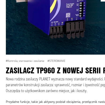
#Kontrola, sterowanie i zasilanie
#STEROWANIE
ZASILACZ TP960 Z NOWEJ SERII 
Nowa rodzina zasilaczy PLANET wyznacza nowy standard wydajności. P
parametrów konstrukcji zasilacza: sprawność, rozmiar i żywotność po
Oszczędza to użytkownikom zarówno miejsce, jak i koszty.
Przydatne funkcje, takie jak aktywny podział obciążenia, przełącznik na