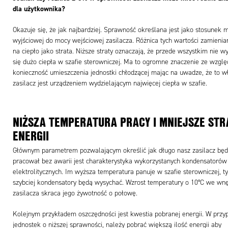
dla użytkownika?
Okazuje się, że jak najbardziej. Sprawność określana jest jako stosunek 
wyjściowej do mocy wejściowej zasilacza. Różnica tych wartości zamienian
na ciepło jako strata. Niższe straty oznaczają, że przede wszystkim nie w
się dużo ciepła w szafie sterowniczej. Ma to ogromne znaczenie ze wzgl
konieczność umieszczenia jednostki chłodzącej mając na uwadze, że to w
zasilacz jest urządzeniem wydzielającym najwięcej ciepła w szafie.
NIŻSZA TEMPERATURA PRACY I MNIEJSZE STR
ENERGII
Głównym parametrem pozwalającym określić jak długo nasz zasilacz będ
pracował bez awarii jest charakterystyka wykorzystanych kondensatorów
elektrolitycznych. Im wyższa temperatura panuje w szafie sterowniczej, t
szybciej kondensatory będą wysychać. Wzrost temperatury o 10°C we wnę
zasilacza skraca jego żywotność o połowę.
Kolejnym przykładem oszczędności jest kwestia pobranej energii. W przy
jednostek o niższej sprawności, należy pobrać większą ilość energii aby