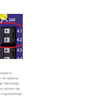
napięcia
e od napięcia
go równolegle
ika zamyka się,
0% regulowanego