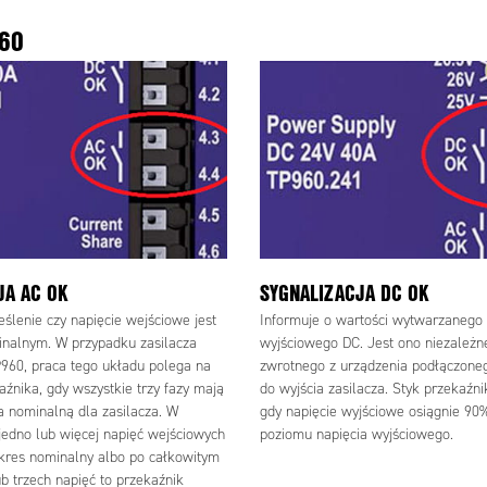
60
JA AC OK
SYGNALIZACJA DC OK
ślenie czy napięcie wejściowe jest
Informuje o wartości wytwarzanego 
inalnym. W przypadku zasilacza
wyjściowego DC. Jest ono niezależn
960, praca tego układu polega na
zwrotnego z urządzenia podłączone
aźnika, gdy wszystkie trzy fazy mają
do wyjścia zasilacza. Styk przekaźn
a nominalną dla zasilacza. W
gdy napięcie wyjściowe osiągnie 9
jedno lub więcej napięć wejściowych
poziomu napięcia wyjściowego.
kres nominalny albo po całkowitym
b trzech napięć to przekaźnik