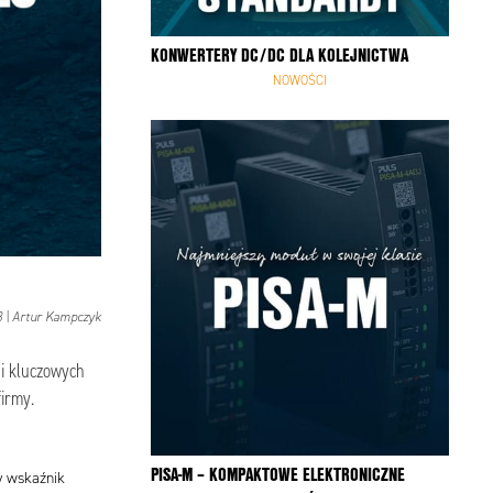
KONWERTERY DC/DC DLA KOLEJNICTWA
NOWOŚCI
 | Artur Kampczyk
 i kluczowych
irmy.
PISA-M – KOMPAKTOWE ELEKTRONICZNE
y wskaźnik