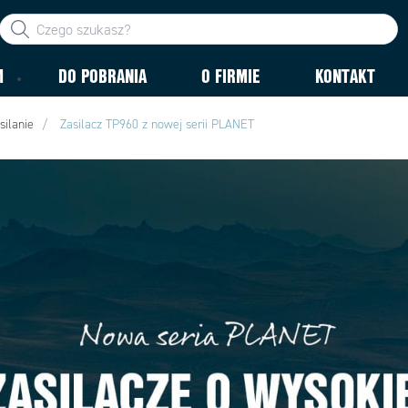
M
DO POBRANIA
O FIRMIE
KONTAKT
silanie
Zasilacz TP960 z nowej serii PLANET