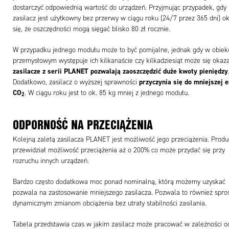
dostarczyć odpowiednią wartość do urządzeń. Przyjmując przypadek, gdy
zasilacz jest użytkowny bez przerwy w ciągu roku (24/7 przez 365 dni) o
się, że oszczędności mogą sięgać blisko 80 zł rocznie.
W przypadku jednego modułu może to być pomijalne, jednak gdy w obiek
przemysłowym występuje ich kilkanaście czy kilkadziesiąt może się okaza
zasilacze z serii PLANET pozwalają zaoszczędzić duże kwoty pieniędzy
przyczynia się do mniejszej e
Dodatkowo, zasilacz o wyższej sprawności
CO
. W ciągu roku jest to ok. 85 kg mniej z jednego modułu.
2
ODPORNOŚĆ NA PRZECIĄŻENIA
Kolejną zaletą zasilacza PLANET jest możliwość jego przeciążenia. Produ
przewidział możliwość przeciążenia aż o 200% co może przydać się przy
rozruchu innych urządzeń.
Bardzo często dodatkowa moc ponad nominalną, którą możemy uzyskać
pozwala na zastosowanie mniejszego zasilacza. Pozwala to również spro
dynamicznym zmianom obciążenia bez utraty stabilności zasilania.
Tabela przedstawia czas w jakim zasilacz może pracować w zależności o