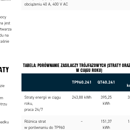
obciążeniu 40 A, 400 V AC
mocy
a jest
ytwarza
ędu na
łaśnie
TABELA: PORÓWNANIE ZASILACZY TRÓJFAZOWYCH (STRATY ORA
ATY
W CIĄGU ROKU)
TP960.241
QT40.241
k
zie
Straty energii w ciągu
243,88 kWh
395,25
3
ym
roku,
kWh
trzu
praca 24/7
Różnica strat
–
151,37
1
padku
w porównaniu do TP960
kWh