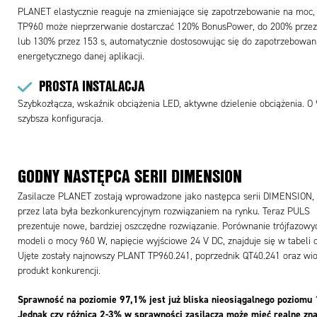
PLANET elastycznie reaguje na zmieniające się zapotrzebowanie na moc, 
TP960 może nieprzerwanie dostarczać 120% BonusPower, do 200% przez
lub 130% przez 153 s, automatycznie dostosowując się do zapotrzebowan
energetycznego danej aplikacji.
PROSTA INSTALACJA
Szybkozłącza, wskaźnik obciążenia LED, aktywne dzielenie obciążenia. O
szybsza konfiguracja.
GODNY NASTĘPCA SERII DIMENSION
Zasilacze PLANET zostają wprowadzone jako następca serii DIMENSION, 
przez lata była bezkonkurencyjnym rozwiązaniem na rynku. Teraz PULS
prezentuje nowe, bardziej oszczędne rozwiązanie. Porównanie trójfazowy
modeli o mocy 960 W, napięcie wyjściowe 24 V DC, znajduje się w tabeli 
Ujęte zostały najnowszy PLANT TP960.241, poprzednik QT40.241 oraz wi
produkt konkurencji.
Sprawność na poziomie 97,1% jest już bliska nieosiągalnego poziomu
Jednak czy różnica 2-3% w sprawności zasilacza może mieć realne zn