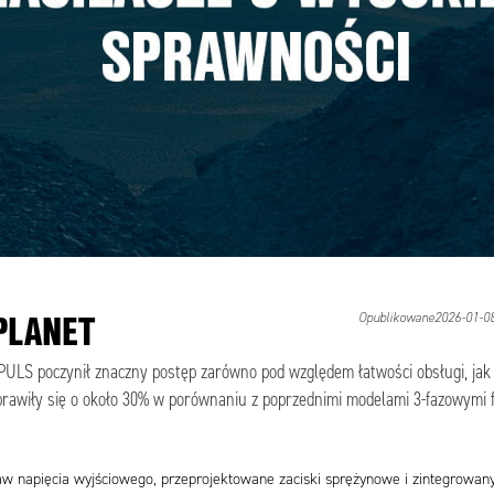
PLANET
Opublikowane2026-01-08
ULS poczynił znaczny postęp zarówno pod względem łatwości obsługi, jak
prawiły się o około 30% w porównaniu z poprzednimi modelami 3-fazowymi f
staw napięcia wyjściowego, przeprojektowane zaciski sprężynowe i zintegrowan