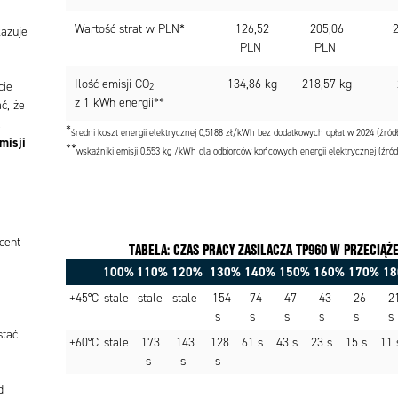
Wartość strat w PLN*
126,52
205,06
2
kazuje
PLN
PLN
Ilość emisji CO
134,86 kg
218,57 kg
cie
2
z 1 kWh energii**
ć, że
.
*
średni koszt energii elektrycznej 0,5188 zł/kWh bez dodatkowych opłat w 2024 (źródł
misji
**
wskaźniki emisji 0,553 kg /kWh dla odbiorców końcowych energii elektrycznej (źródł
cent
TABELA: CZAS PRACY ZASILACZA TP960 W PRZECIĄŻ
100%
110%
120%
130%
140%
150%
160%
170%
18
+45°C
stale
stale
stale
154
74
47
43
26
2
s
s
s
s
s
s
stać
+60°C
stale
173
143
128
61 s
43 s
23 s
15 s
11
s
s
s
d