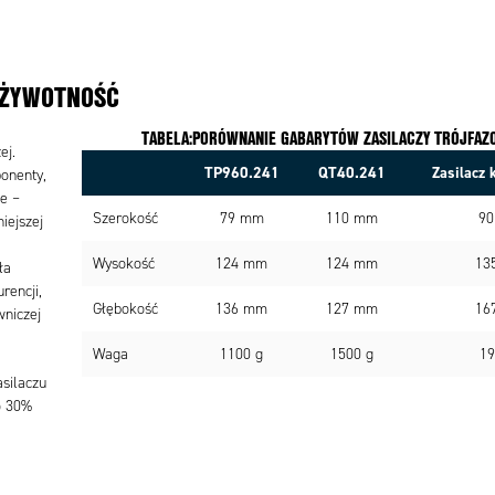
 ŻYWOTNOŚĆ
TABELA:PORÓWNANIE GABARYTÓW ZASILACZY TRÓJFA
ej.
TP960.241
QT40.241
Zasilacz 
onenty,
ie –
Szerokość
79 mm
110 mm
9
iejszej
Wysokość
124 mm
124 mm
13
ła
rencji,
Głębokość
136 mm
127 mm
16
wniczej
Waga
1100 g
1500 g
19
silaczu
o 30%