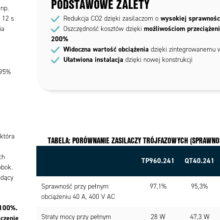
PODSTAWOWE ZALETY
np.
wysokiej sprawnośc
 12 s
Redukcja CO2 dzięki zasilaczom o
możliwościom przeciążen
ia
Oszczędność kosztów dzięki
200%
Widoczna wartość obciążenia
dzięki zintegrowanemu 
Ułatwiona instalacja
dzięki nowej konstrukcji
 95%
która
TABELA: PORÓWNANIE ZASILACZY TRÓJFAZOWYCH (SPRAWNOŚ
ch
TP960.241
QT40.241
obok.
odący
Sprawność przy pełnym
97,1%
95,3%
obciążeniu 40 A, 400 V AC
 100%.
Straty mocy przy pełnym
28 W
47,3 W
aczenie