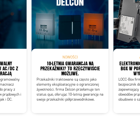
Add as new cart row
 to existing cart row
NOWOŚCI
OWALNY
10-LETNIA GWARANCJA NA
ELEKTRONI
 AC/DC Z
PRZEKAŹNIKI? TO RZECZYWIŚCIE
BOX W PO
ARACJĄ
MOŻLIWE.
WY
ogramowalny
Przekaźniki traktowane są często jako
LOCC-Box firm
macniacz
elementy eksploatacyjne o ograniczonej
bezpiecznik d
do pracy z
żywotności. firma Delcon przełamuje ten
zapewniający
w prądowych i
status quo, oferując 10-letnią gwarancję na
obwodów prąd
ak i DC.
swoje przekaźniki półprzewodnikowe.
obudowie o s