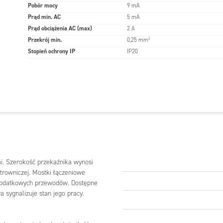
Pobór mocy
9 mA
Prąd min. AC
5 mA
Prąd obciążenia AC (max)
2 A
Przekrój min.
0,25 mm²
Stopień ochrony IP
IP20
i. Szerokość przekaźnika wynosi
strowniczej. Mostki łączeniowe
 dodatkowych przewodów. Dostępne
a sygnalizuje stan jego pracy.