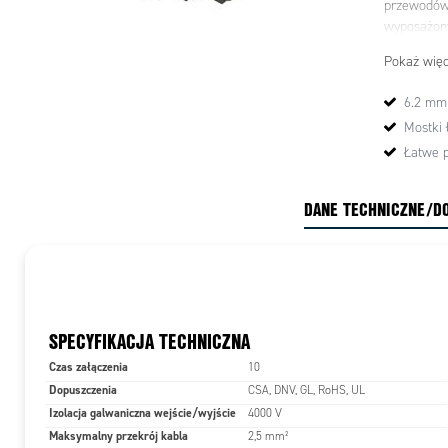
przewodów.
wyposażony 
Przekaźnik
Pokaż więc
wciskowe.
6.2 mm 
Przekaźnik
Mostki 
aplikacjach
gdyż są ba
Łatwe 
przełączan
odbywa się
DANE TECHNICZNE/D
SPECYFIKACJA TECHNICZNA
Czas załączenia
10
Dopuszczenia
CSA, DNV, GL, RoHS, UL
Izolacja galwaniczna wejście/wyjście
4000 V
Maksymalny przekrój kabla
2,5 mm²