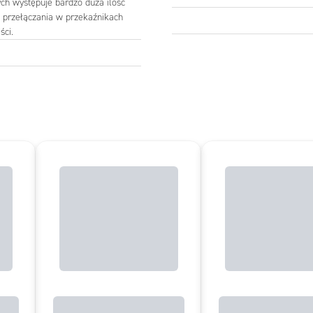
ch występuje bardzo duża ilość
m przełączania w przekaźnikach
ści.