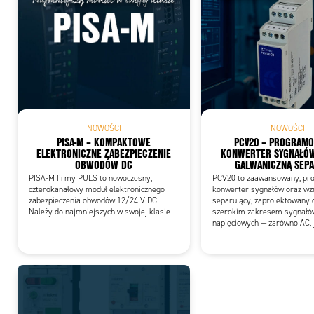
Add
NOWOŚCI
NOWOŚCI
PISA-M – KOMPAKTOWE
PCV20 – PROGRAM
ELEKTRONICZNE ZABEZPIECZENIE
KONWERTER SYGNAŁÓW
OBWODÓW DC
GALWANICZNĄ SEP
PISA-M firmy PULS to nowoczesny,
PCV20 to zaawansowany, pr
czterokanałowy moduł elektronicznego
konwerter sygnałów oraz wz
zabezpieczenia obwodów 12/24 V DC.
separujący, zaprojektowany 
Należy do najmniejszych w swojej klasie.
szerokim zakresem sygnałó
napięciowych — zarówno AC, j