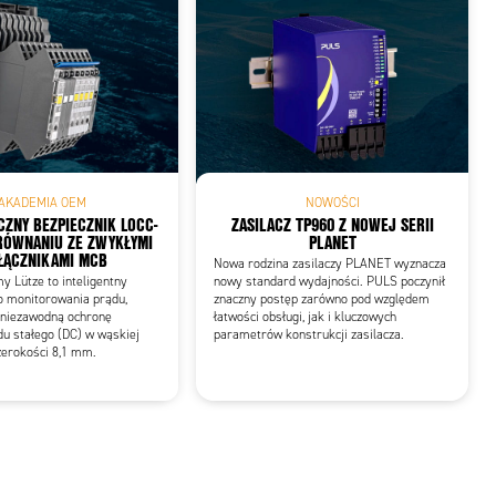
AKADEMIA OEM
NOWOŚCI
CZNY BEZPIECZNIK LOCC-
ZASILACZ TP960 Z NOWEJ SERII
RÓWNANIU ZE ZWYKŁYMI
PLANET
ŁĄCZNIKAMI MCB
Nowa rodzina zasilaczy PLANET wyznacza
y Lütze to inteligentny
nowy standard wydajności. PULS poczynił
o monitorowania prądu,
znaczny postęp zarówno pod względem
 niezawodną ochronę
łatwości obsługi, jak i kluczowych
u stałego (DC) w wąskiej
parametrów konstrukcji zasilacza.
zerokości 8,1 mm.