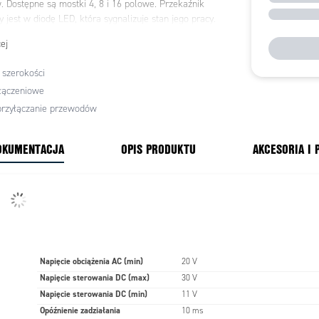
 Dostępne są mostki 4, 8 i 16 polowe. Przekaźnik
jest w diodę LED, która sygnalizuje stan jego pracy.
i dają możliwość sposobu podłączenia: śrubowe lub
ej
szerokości
i półprzewodnikowe są szeroko stosowane w
łączeniowe
 których występuje bardzo duża ilość przełaczeń,
rdziej trwałe od elektromechanicznych. Mechanizm
przyłączanie przewodów
ia w przekaźnikach półprzeowdnikowych (SSR)
 elektronicznie, bez ruchomych części.
OKUMENTACJA
OPIS PRODUKTU
AKCESORIA I
Napięcie obciążenia AC (min)
20 V
Napięcie sterowania DC (max)
30 V
Napięcie sterowania DC (min)
11 V
Opóźnienie zadziałania
10 ms