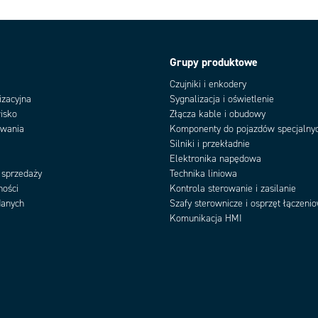
Grupy produktowe
Czujniki i enkodery
izacyjna
Sygnalizacja i oświetlenie
isko
Złącza kable i obudowy
owania
Komponenty do pojazdów specjalny
Silniki i przekładnie
Elektronika napędowa
 sprzedaży
Technika liniowa
ności
Kontrola sterowanie i zasilanie
danych
Szafy sterownicze i osprzęt łączeni
Komunikacja HMI