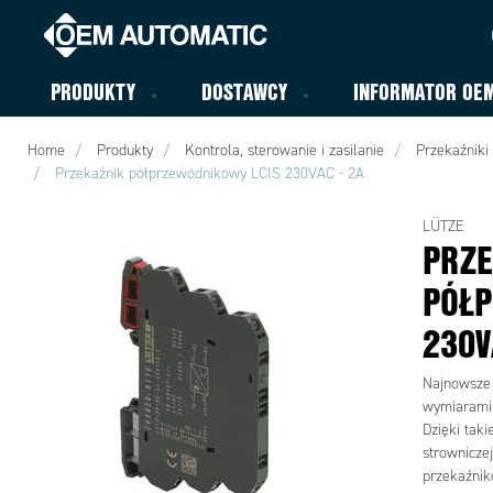
PRODUKTY
DOSTAWCY
INFORMATOR OE
Home
Produkty
Kontrola, sterowanie i zasilanie
Przekaźniki
Przekaźnik półprzewodnikowy LCIS 230VAC - 2A
LÜTZE
PRZE
PÓŁP
230V
Najnowsze 
wymiarami.
Dzięki taki
strownicze
przekaźnik