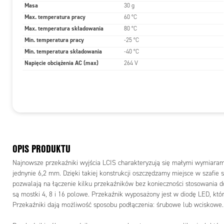
Masa
30 g
Max. temperatura pracy
60 °C
Max. temperatura składowania
80 °C
Min. temperatura pracy
-25 °C
Min. temperatura składowania
-40 °C
Napięcie obciążenia AC (max)
264 V
OPIS PRODUKTU
Najnowsze przekaźniki wyjścia LCIS charakteryzują się małymi wymiaram
jednynie 6,2 mm. Dzięki takiej konstrukcji oszczędzamy miejsce w szafie 
pozwalają na łączenie kilku przekaźników bez konieczności stosowania
są mostki 4, 8 i 16 polowe. Przekaźnik wyposażony jest w diodę LED, któr
Przekaźniki dają możliwość sposobu podłączenia: śrubowe lub wciskowe.