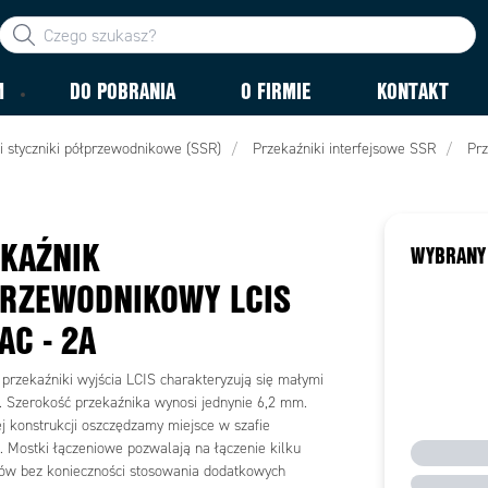
M
DO POBRANIA
O FIRMIE
KONTAKT
 i styczniki półprzewodnikowe (SSR)
Przekaźniki interfejsowe SSR
Prz
KAŹNIK
WYBRANY
RZEWODNIKOWY LCIS
AC - 2A
przekaźniki wyjścia LCIS charakteryzują się małymi
 Szerokość przekaźnika wynosi jednynie 6,2 mm.
ej konstrukcji oszczędzamy miejsce w szafie
j. Mostki łączeniowe pozwalają na łączenie kilku
ów bez konieczności stosowania dodatkowych