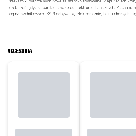
Przekaźniki półprzewodnikowe są szeroko stosowane w aplikacjach który
przełaczeń, gdyż są bardziej trwałe od elektromechanicznych. Mechaniz
półprzeowdnikowych (SSR) odbywa się elektronicznie, bez ruchomych czę
AKCESORIA