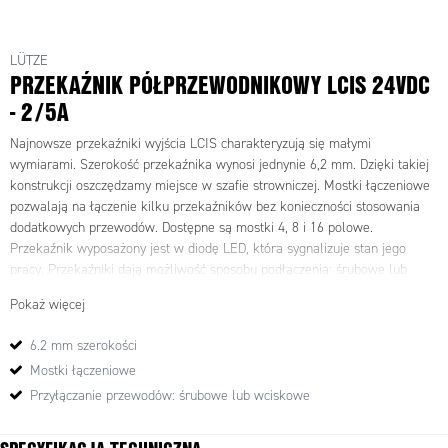
LÜTZE
PRZEKAŹNIK PÓŁPRZEWODNIKOWY LCIS 24VDC
- 2/5A
Najnowsze przekaźniki wyjścia LCIS charakteryzują się małymi
wymiarami. Szerokość przekaźnika wynosi jednynie 6,2 mm. Dzięki takiej
konstrukcji oszczędzamy miejsce w szafie strowniczej. Mostki łączeniowe
pozwalają na łączenie kilku przekaźników bez konieczności stosowania
dodatkowych przewodów. Dostępne są mostki 4, 8 i 16 polowe.
Przekaźnik wyposażony jest w diodę LED, która sygnalizuje stan jego
pracy. Przekaźniki dają możliwość sposobu podłączenia: śrubowe lub
wciskowe.
Pokaż więcej
Przekaźniki półprzewodnikowe są szeroko stosowane w aplikacjach
6.2 mm szerokości
których występuje bardzo duża ilość przełaczeń, gdyż są bardziej trwałe
Mostki łączeniowe
od elektromechanicznych. Mechanizm przełączania w przekaźnikach
półprzeowdnikowych (SSR) odbywa się elektronicznie, bez ruchomych
Przyłączanie przewodów: śrubowe lub wciskowe
części.