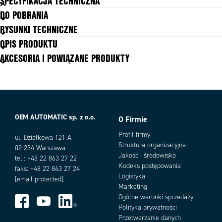
SPECYFIKACJA TECHNICZNA
DO POBRANIA
Częstotliwość obciążenia (max)
100 Hz
RYSUNKI TECHNICZNE
Dopuszczenia
CSA, DNV, GL, RoHS, UL
OPIS PRODUKTU
Izolacja galwaniczna wejście/wyjście
4000 V
AKCESORIA I POWIĄZANE PRODUKTY
Maksymalny przekrój kabla
2,5 mm²
Masa
30 g
Max. temperatura pracy
60 °C
Max. temperatura składowania
80 °C
Min. temperatura pracy
-25 °C
Min. temperatura składowania
-40 °C
OEM AUTOMATIC sp. z o.o.
O Firmie
Napięcie obciążenia DC (max)
30 V
Warianty produktu
Profil firmy
Napięcie obciążenia DC (min)
ul. Działkowa 121 A
10 V
Struktura organizacyjna
02-234 Warszawa
Napięcie odłączenia
6 V
Jakość i środowisko
tel.: +48 22 863 27 22
Napięcie sterowania DC (max)
30 V
Kodeks postępowania
faks: +48 22 863 27 24
Napięcie sterowania DC (min)
11 V
Logistyka
[email protected]
Opóźnienie wyłączenia
0,3 ms
Marketing
Opóźnienie zadziałania
0,3 ms
Ogólne warunki sprzedaży
Prąd obciążenia DC (max)
2 A
Polityka prywatności
Prąd obciążenia DC (min)
1 mA
Przetwarzanie danych