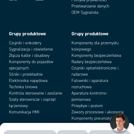
Prąd na wejściu przy napięciu
Przetwarzanie danych
17 mA
Add as new cart row
znamionowym (max)
Add to existing cart row
OEM Sygnalista
Prąd obciążenia AC (max)
3 A
Prąd upływu
1,5 mA
Spadek napięcia
1 V
Grupy produktowe
Grupy produktowe
Szerokość
12,5 mm
Czujniki i enkodery
Komponenty dla przemysłu
Sygnalizacja i oświetlenie
kolejowego
Złącza kable i obudowy
Komponenty bezpieczeństwa
Komponenty do pojazdów
Radary bezpieczeństwa
specjalnych
Czujniki optoelektroniczne i
Silniki i przekładnie
radarowe
Elektronika napędowa
Falowniki i aparatura
Technika liniowa
rozruchowa
Kontrola sterowanie i zasilanie
Aparatura kontrolno-
Szafy sterownicze i osprzęt
pomiarowa
łączeniowy
Przepływ i poziom
Komunikacja HMI
Zawory procesowe i akcesoria
Komponenty pneumatyki i
podciśnienia