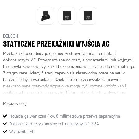
DELCON
STATYCZNE PRZEKAŹNIKI WYJŚCIA AC
Przekaźniki pośredniczące pomiędzy strownikami a elementami
wykonawczymi AC. Przystosowane do pracy z obciążeniami indukcyjnymi
(np. cewki zaworów, styczniki) bez obniżenia wartości prądu nominalnego.
Zintegrowane układy filtracji zapewniają niezawodną pracę nawet w
bardzo trudnych warunkach. Dzięki filtrom przeciwzakłóceniowym,
nieekranowane przewody sygnałowe mogą być ułożone wzdłóż kabli
zasilających na odcinkach powyżej 1,5km i nie będzie to wpływało na
pracę przekaźników. Przekaźniki nie posiadają żadnych części
Pokaż więcej
mechanicznych co znacząco wpływa na ich niezawodność. Wersje SLOP są
specjalnie zaprojektowane do pracy z czujnikami 2-przewodowymi, w
Izolacja galwaniczna 4kV, 8-milimetrowa przerwa separacyjna
których ze względu na budowę, występuje prąd upływu. Przekaźniki SLOP
Dla obciążeń rezystancyjnych i indukcyjnych 1.2-3A
nie reagują na prąd upływu do 3,0mA. Sterowanie nawrotne silnikami AC
można zrealizować stosując przekaźnik SLO24TRA. Przekaźnik ten
Wskaźnik LED
odporny jest na podwyższone napięcie przez co wytrzymuje napięcie