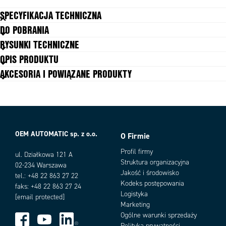
regenerowane w uzwojeniach silników.
SPECYFIKACJA TECHNICZNA
DO POBRANIA
2421_Peak current (A)
90 A (20ms)
RYSUNKI TECHNICZNE
Czas odpowiedzi
0,5 ms
OPIS PRODUKTU
Czas załączenia
11 ms
AKCESORIA I POWIĄZANE PRODUKTY
Dopuszczenia
CE, UL
Impedancja wejściowa
0,3 kΩ
Liczba pól
1
Masa
40 g
Materiał
PBT
Max. temperatura pracy
70 °C
OEM AUTOMATIC sp. z o.o.
O Firmie
Max. temperatura składowania
70 °C
Warianty produktu
Profil firmy
Min. temperatura pracy
ul. Działkowa 121 A
-10 °C
Struktura organizacyjna
02-234 Warszawa
Min. temperatura składowania
-40 °C
Jakość i środowisko
tel.: +48 22 863 27 22
Napięcie obciążenia AC (max)
265 V
Kodeks postępowania
faks: +48 22 863 27 24
Napięcie odłączenia
2,5 V
Logistyka
[email protected]
Napięcie przełączania
2,7 V
Marketing
Napięcie wejściowe nominalne
5
Ogólne warunki sprzedaży
Pobór mocy
15 mA
Polityka prywatności