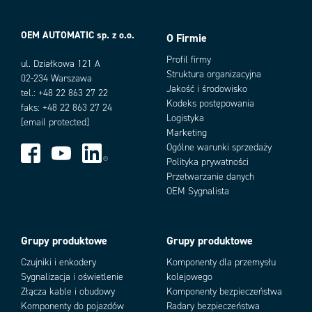
Max. temperatura pracy
70 °C
Max. temperatura składowania
85 °C
OEM AUTOMATIC sp. z o.o.
Min. temperatura pracy
-40 °C
O Firmie
Warianty produktu
Min. temperatura składowania
-40 °C
Profil firmy
ul. Działkowa 121 A
Napięcie zasilania DC maks.
30 V
Struktura organizacyjna
02-234 Warszawa
Napięcie zasilania DC min.
16,8 V
Jakość i środowisko
tel.: +48 22 863 27 22
Pobór mocy
18 mA
Kodeks postępowania
faks: +48 22 863 27 24
Przekrój min.
0,14 mm²
Logistyka
[email protected]
Stopień ochrony IP
IP20
Marketing
Ogólne warunki sprzedaży
Polityka prywatności
Przetwarzanie danych
Add as new cart row
Add to existing cart row
OEM Sygnalista
Grupy produktowe
Grupy produktowe
Czujniki i enkodery
Komponenty dla przemysłu
Sygnalizacja i oświetlenie
kolejowego
Złącza kable i obudowy
Komponenty bezpieczeństwa
Komponenty do pojazdów
Radary bezpieczeństwa