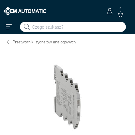
0
Przetworniki sygnałów analogowych