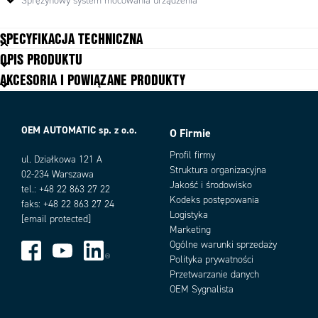
· Zintegrowana ładowarka w obudowie chroni złącze urządzenia podczas
Sprężynowy system mocowania urządzenia
wielokrotnego używania ładowarki.
· Funkcja Intelliskin ™ z wbudowaną funkcją GDS ™ została
SPECYFIKACJA TECHNICZNA
zaprojektowana do powtarzalnego dokowania urządzenia i zapewnia
OPIS PRODUKTU
zawsze zasilanie urządzenia.
Blokada
Nie
· Zintegrowana technologia GDS ™ sprawia, że
urządzenie jest
AKCESORIA I POWIĄZANE PRODUKTY
Materiał
Kompozyt o wysokiej
kompatybilne ze wszystkimi stacjami dokującymi GDS™.
wytrzymałości
Przeznaczony do
Tablet 8"
OEM AUTOMATIC sp. z o.o.
Rodzaj części
O Firmie
Mocowanie
Zintegrowany system ładowania
Tak
Profil firmy
ul. Działkowa 121 A
Struktura organizacyjna
02-234 Warszawa
Jakość i środowisko
tel.: +48 22 863 27 22
Kodeks postępowania
faks: +48 22 863 27 24
Logistyka
[email protected]
Marketing
Ogólne warunki sprzedaży
Polityka prywatności
Przetwarzanie danych
OEM Sygnalista