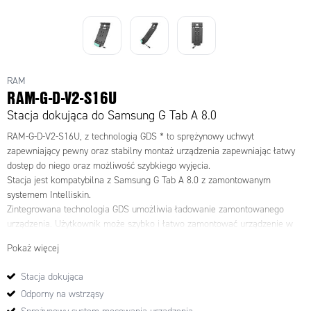
RAM
RAM-G-D-V2-S16U
Stacja dokująca do Samsung G Tab A 8.0
RAM-G-D-V2-S16U, z technologią GDS * to sprężynowy uchwyt
zapewniający pewny oraz stabilny montaż urządzenia zapewniając łatwy
dostęp do niego oraz możliwość szybkiego wyjęcia.
Stacja jest kompatybilna z Samsung G Tab A 8.0 z zamontowanym
systemem Intelliskin.
Zintegrowana technologia GDS umożliwia ładowanie zamontowanego
urządzenia. Użytkownik może szybko i łatwo zamontować urządzenie w
stacji, a tym samym zapewnić jego zasilanie.
Pokaż więcej
* Globalny system dokowania
Stacja dokująca
Odporny na wstrząsy
· IntelliSkin ™ jest odporny na wstrząsy i chroni przed zadrapaniami.