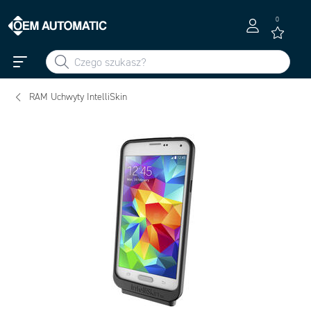
0
RAM Uchwyty IntelliSkin