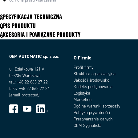
· Zintegrowana ładowarka w obudowie chroni złącze urządzenia podczas
Ochrona przed wstrząsami
wielokrotnego używania ładowarki.
· Funkcja Intelliskin ™ z wbudowaną funkcją GDS ™ została
SPECYFIKACJA TECHNICZNA
zaprojektowana do powtarzalnego dokowania urządzenia i zapewnia
OPIS PRODUKTU
zawsze zasilanie urządzenia.
Przeznaczony do
Smartphone
· Zintegrowana technologia GDS ™ sprawia, że
urządzenie jest
AKCESORIA I POWIĄZANE PRODUKTY
Rodzaj części
Etui
kompatybilne ze wszystkimi stacjami dokującymi GDS™.
Zintegrowany system ładowania
Tak
OEM AUTOMATIC sp. z o.o.
O Firmie
Profil firmy
ul. Działkowa 121 A
Struktura organizacyjna
02-234 Warszawa
Jakość i środowisko
tel.: +48 22 863 27 22
Kodeks postępowania
faks: +48 22 863 27 24
Logistyka
[email protected]
Marketing
Ogólne warunki sprzedaży
Polityka prywatności
Przetwarzanie danych
OEM Sygnalista