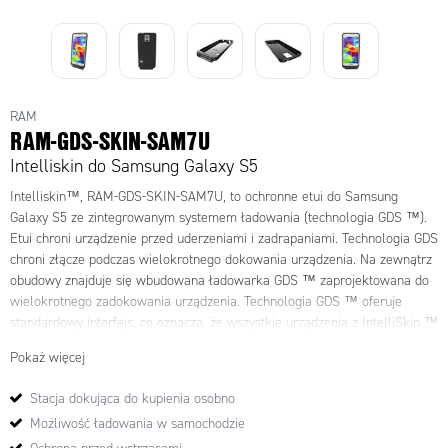
RAM
RAM-GDS-SKIN-SAM7U
Intelliskin do Samsung Galaxy S5
Intelliskin™
, RAM-GDS-SKIN-SAM7U
, to ochronne etui do Samsung
Galaxy S5 ze zintegrowanym systemem ładowania (technologia GDS ™).
Etui chroni urządzenie przed uderzeniami i zadrapaniami. Technologia GDS
chroni złącze podczas wielokrotnego dokowania urządzenia. Na zewnątrz
obudowy znajduje się wbudowana ładowarka GDS ™ zaprojektowana do
wielokrotnego zadokowania urządzenia. Technologia GDS ™ oferuje
standardowy interfejs, co oznacza, że
wszystkie urządzenia z IntelliSkin ™
są kompatybilne ze wszystkimi stacjami dokującymi GDS ™.
Pokaż więcej
* Globalny system dokowania
Stacja dokująca do kupienia osobno
Możliwość ładowania w samochodzie
· IntelliSkin ™ jest odporny na wstrząsy i chroni przed zadrapaniami.