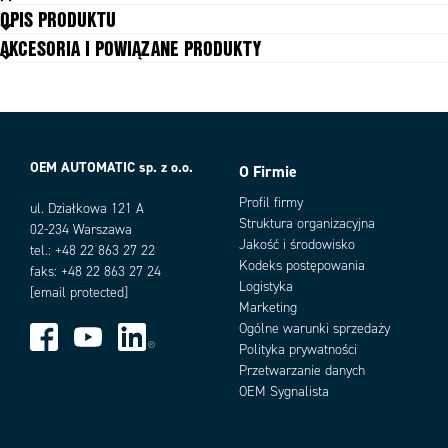
OPIS PRODUKTU
1191_Ambient temperature (°C)
od -15°C do +90°C
AKCESORIA I POWIĄZANE PRODUKTY
2773_Max. acceleration torque (Nm)
1,8 x Nominalny moment
4954_Emergency brake torque (Nm)
3 x Nominalny moment
Luz kątowy
7 arcmin
Maksymalna prędkość wejściowa
3000 rpm
Maksymalne obciążenie osiowe
7000 N
OEM AUTOMATIC sp. z o.o.
O Firmie
Maksymalne obciążenie promieniowe
14000 N
Warianty produktu
Masa
29 kg
Profil firmy
ul. Działkowa 121 A
Nominalna prędkość wejściowa
1500 rpm
Struktura organizacyjna
02-234 Warszawa
Nominalny moment
1186
Jakość i środowisko
tel.: +48 22 863 27 22
Kodeks postępowania
Poziom hałasu
67 dB
faks: +48 22 863 27 24
Logistyka
Przełożenie
3:1
[email protected]
Marketing
Smarowanie
Dożywotnie
Ogólne warunki sprzedaży
Sprawność
97 %
Polityka prywatności
Żywotność
20000 h
Przetwarzanie danych
Add as new cart row
Add to existing cart row
OEM Sygnalista