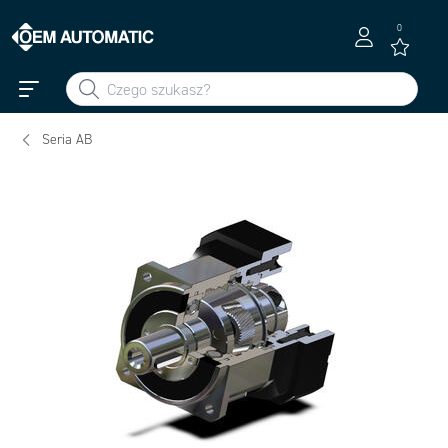
0
Seria AB