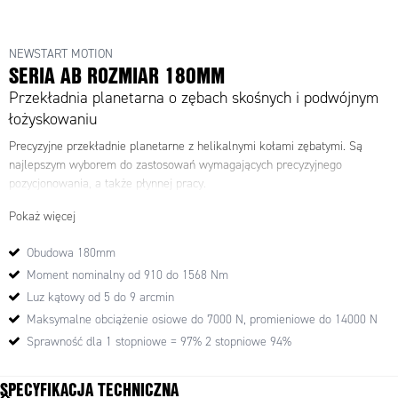
NEWSTART MOTION
SERIA AB ROZMIAR 180MM
Przekładnia planetarna o zębach skośnych i podwójnym
łożyskowaniu
Precyzyjne przekładnie planetarne z helikalnymi kołami zębatymi. Są
najlepszym wyborem do zastosowań wymagających precyzyjnego
pozycjonowania, a także płynnej pracy.
Pokaż więcej
Obudowa 180mm
Moment nominalny od 910 do 1568 Nm
Luz kątowy od 5 do 9 arcmin
Maksymalne obciążenie osiowe do 7000 N, promieniowe do 14000 N
Sprawność dla 1 stopniowe = 97% 2 stopniowe 94%
SPECYFIKACJA TECHNICZNA