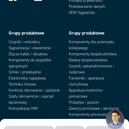
Polityka prywatności
Przetwarzanie danych
OEM Sygnalista
Grupy produktowe
Grupy produktowe
Czujniki i enkodery
Komponenty dla przemysłu
Sygnalizacja i oświetlenie
kolejowego
Złącza kable i obudowy
Komponenty bezpieczeństwa
Komponenty do pojazdów
Radary bezpieczeństwa
specjalnych
Czujniki optoelektroniczne i
Silniki i przekładnie
radarowe
Elektronika napędowa
Falowniki i aparatura
Technika liniowa
rozruchowa
Kontrola sterowanie i zasilanie
Aparatura kontrolno-
Szafy sterownicze i osprzęt
pomiarowa
łączeniowy
Przepływ i poziom
Komunikacja HMI
Zawory procesowe i akcesoria
Komponenty pneumatyki i
podciśnienia