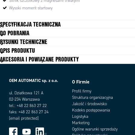
Silnik szczotkowy z magnesami trwałymi
Wysoki moment startowy
SPECYFIKACJA TECHNICZNA
DO POBRANIA
Długość
45 mm
RYSUNKI TECHNICZNE
Masa
0,096 kg
OPIS PRODUKTU
Moc
3 W
AKCESORIA I POWIĄZANE PRODUKTY
Moment startowy
0,03
Napięcie zasilania
12 V DC, 24 V DC
Nominalny moment
0,0077
Prędkość nominalna
3700 rpm
OEM AUTOMATIC sp. z o.o.
O Firmie
Średnica
32 mm
Profil firmy
ul. Działkowa 121 A
Średnica wałka
2 mm
Struktura organizacyjna
02-234 Warszawa
Stopień ochrony IP
IP40
Jakość i środowisko
tel.: +48 22 863 27 22
Żywotność
3000 h
Kodeks postępowania
faks: +48 22 863 27 24
Logistyka
[email protected]
Marketing
Ogólne warunki sprzedaży