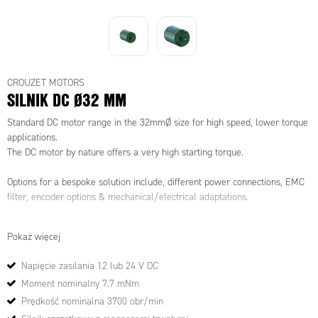
CROUZET MOTORS
SILNIK DC Ø32 MM
Standard DC motor range in the 32mmØ size for high speed, lower torque
applications.
The DC motor by nature offers a very high starting torque.
Options for a bespoke solution include, different power connections, EMC
filter, encoder options & mechanical/electrical adaptations.
* Smaller length motor for lower power applications available if required.
Pokaż więcej
Napięcie zasilania 12 lub 24 V DC
Moment nominalny 7.7 mNm
Prędkość nominalna 3700 obr/min