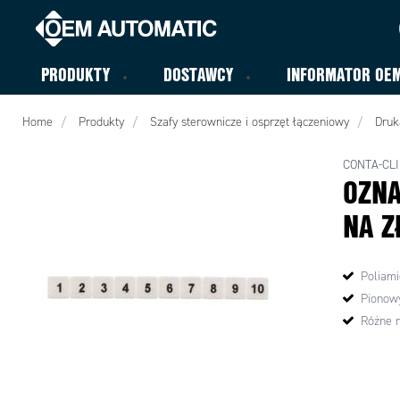
PRODUKTY
DOSTAWCY
INFORMATOR OE
Home
Produkty
Szafy sterownicze i osprzęt łączeniowy
Druk
CONTA-CLI
OZNA
NA Z
Poliami
Pionowy
Różne 