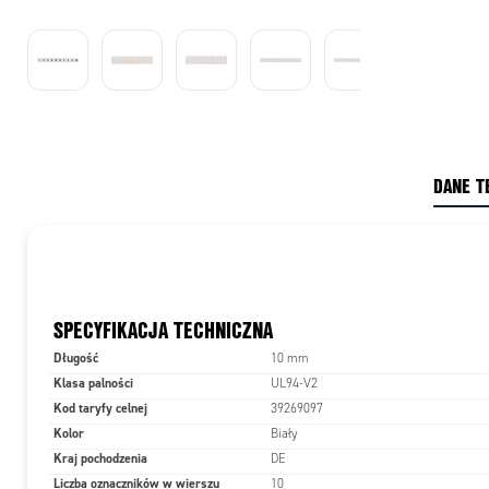
DANE T
SPECYFIKACJA TECHNICZNA
Długość
10 mm
Klasa palności
UL94-V2
Kod taryfy celnej
39269097
Kolor
Biały
Kraj pochodzenia
DE
Liczba oznaczników w wierszu
10