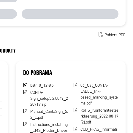
Pobierz PDF
RODUKTY
DO POBRANIA
bstr10_12.stp
06_Cat_CONTA-
LABEL_Ink-
CONTA-
based_marking_syste
Sign_setup5.2.0049_2
ms.pdf
20719.zip
RoHS_Konformitaetse
Manual_ContaSign_5.
rklaerung_2022-08-17
2_E.pdf
(2).pdf
Instructions_installing
CCD_PFAS_Informati
_EMS_Plotter_Driver.