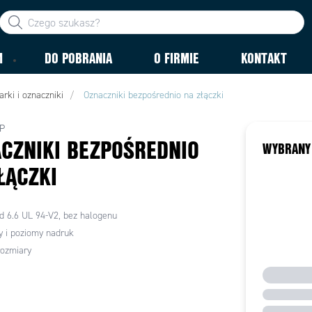
M
DO POBRANIA
O FIRMIE
KONTAKT
arki i oznaczniki
Oznaczniki bezpośrednio na złączki
P
CZNIKI BEZPOŚREDNIO
WYBRANY
ŁĄCZKI
d 6.6 UL 94-V2, bez halogenu
 i poziomy nadruk
rozmiary