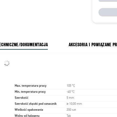
ECHNICZNE/DOKUMENTACJA
AKCESORIA I POWIĄZANE P
Max. temperatura pracy
105 °C
Min. temperatura pracy
-40 °C
Szerokość
5 mm
Szerokość złączki pod oznacznik
≥ 10,00 mm
Wielkość opakowania
200 szt
Wolny od halogenu
Tak