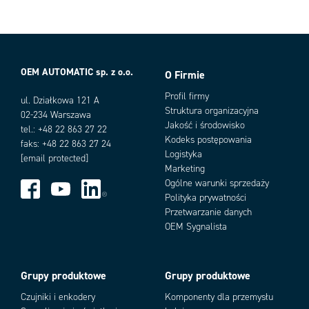
Klasa palności
V-0
Kod taryfy celnej
39259020
Kolor
Czarny
Kraj pochodzenia
DE
OEM AUTOMATIC sp. z o.o.
Liczba otworów montażowych
4 szt
O Firmie
Warianty produktu
Liczba otworów na kable
13 szt
Profil firmy
ul. Działkowa 121 A
Masa
109,1 g
Struktura organizacyjna
02-234 Warszawa
Materiał
Poliamid 6.6
Jakość i środowisko
tel.: +48 22 863 27 22
Materiał uszczelek
TPE
Kodeks postępowania
faks: +48 22 863 27 24
Max. temperatura pracy
90 °C
Logistyka
[email protected]
Min. temperatura pracy
-40 °C
Marketing
Ogólne warunki sprzedaży
Montaż
Śrubowy
Polityka prywatności
Number of cables x cable diameter
10 x 3.2mm-6.3mm, 3 x 16.0mm-
20.5mm
Przetwarzanie danych
Add as new cart row
Add to existing cart row
Rozmiar śrub montażowych
OEM Sygnalista
M5
Średnica otworów montażowych
5,5 mm
Standard cUL
C22.2 No. 14-18
Standard UL
Grupy produktowe
Grupy produktowe
UL 508A
Stopień ochrony IP
IP66
Czujniki i enkodery
Komponenty dla przemysłu
Szerokość
58 mm