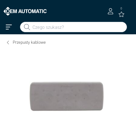
0
Przepusty kablowe