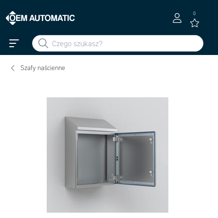
0
Szafy naścienne