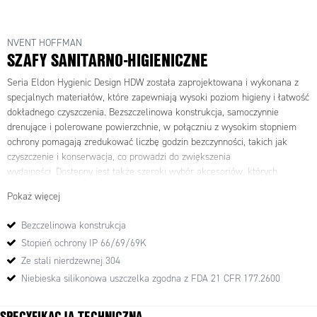
NVENT HOFFMAN
SZAFY SANITARNO-HIGIENICZNE
Seria Eldon Hygienic Design HDW została zaprojektowana i wykonana z
specjalnych materiałów, które zapewniają wysoki poziom higieny i łatwość
dokładnego czyszczenia. Bezszczelinowa konstrukcja, samoczynnie
drenujące i polerowane powierzchnie, w połączniu z wysokim stopniem
ochrony pomagają zredukować liczbę godzin bezczynności, takich jak
czyszczenie i konserwacja, co prowadzi do zwiększenia
wydajności.
Dostępny jest także szeroki wybór akcesoriów, których
przegląd znajduje się w katalogu producenta (sekcja Do pobrania).
Pokaż więcej
Materiał szaf
Bezczelinowa konstrukcja
korpus: 1,5 mm,
Stopień ochrony IP 66/69/69K
drzwi: fabrycznie ziarnowana stal nierdzewna AISI 304L 2 mm,
Ze stali nierdzewnej 304
płyta montażowa: stal ocynkowana 2 mm.
Niebieska silikonowa uszczelka zgodna z FDA 21 CFR 177.2600
Budowa szaf
Korpus szaf wykonany jest z jednego bloku, jest gięty i spawany.Górna
SPECYFIKACJA TECHNICZNA