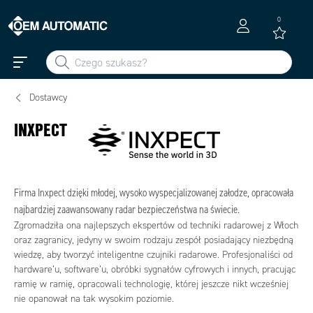
0
Dostawcy
INXPECT
Firma Inxpect dzięki młodej, wysoko wyspecjalizowanej załodze, opracowała
najbardziej zaawansowany radar bezpieczeństwa na świecie.
Zgromadziła ona najlepszych ekspertów od techniki radarowej z Włoch
oraz zagranicy, jedyny w swoim rodzaju zespół posiadający niezbędną
wiedzę, aby tworzyć inteligentne czujniki radarowe. Profesjonaliści od
hardware’u, software’u, obróbki sygnałów cyfrowych i innych, pracując
ramię w ramię, opracowali technologię, której jeszcze nikt wcześniej
nie opanował na tak wysokim poziomie.