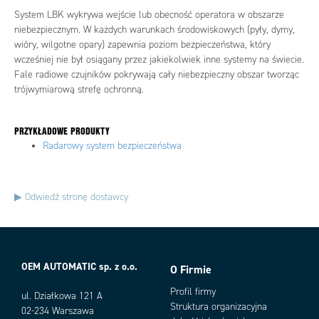
System LBK wykrywa wejście lub obecność operatora w obszarze
niebezpiecznym. W każdych warunkach środowiskowych (pyły, dymy,
wióry, wilgotne opary) zapewnia poziom bezpieczeństwa, który
wcześniej nie był osiągany przez jakiekolwiek inne systemy na świecie.
Fale radiowe czujników pokrywają cały niebezpieczny obszar tworząc
trójwymiarową strefę ochronną.
PRZYKŁADOWE PRODUKTY
Radarowy system bezpieczeństwa
▶︎ Odwiedź stronę dostawcy
OEM AUTOMATIC sp. z o.o.
O Firmie
Profil firmy
ul. Działkowa 121 A
Struktura organizacyjna
02-234 Warszawa